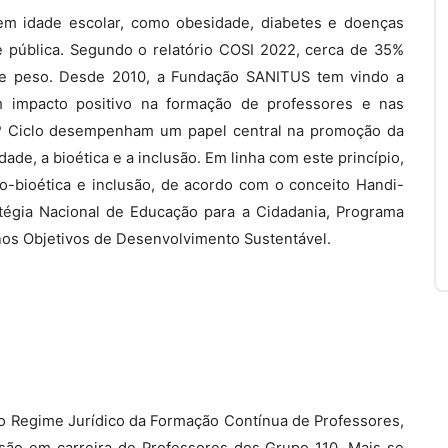
em idade escolar, como obesidade, diabetes e doenças
e pública. Segundo o relatório COSI 2022, cerca de 35%
de peso. Desde 2010, a Fundação SANITUS tem vindo a
om impacto positivo na formação de professores e nas
.º Ciclo desempenham um papel central na promoção da
ade, a bioética e a inclusão. Em linha com este princípio,
-bioética e inclusão, de acordo com o conceito Handi-
tégia Nacional de Educação para a Cidadania, Programa
nos Objetivos de Desenvolvimento Sustentável.
, do Regime Jurídico da Formação Contínua de Professores,
ssão em carreira de Professores dos Grupo 110. Mais se