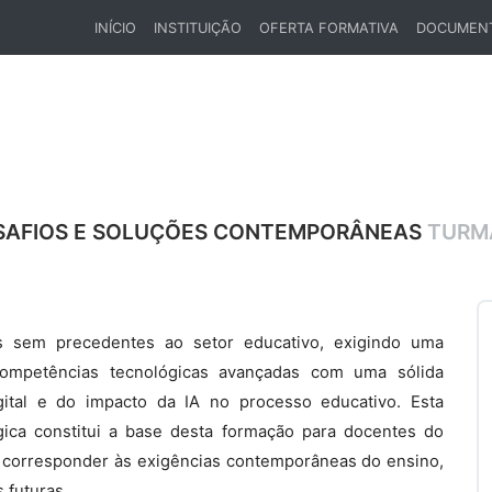
INÍCIO
INSTITUIÇÃO
OFERTA FORMATIVA
DOCUMEN
(CURRENT)
ESAFIOS E SOLUÇÕES CONTEMPORÂNEAS
TURM
os sem precedentes ao setor educativo, exigindo uma
 competências tecnológicas avançadas com uma sólida
ital e do impacto da IA no processo educativo. Esta
ica constitui a base desta formação para docentes do
 corresponder às exigências contemporâneas do ensino,
 futuras.