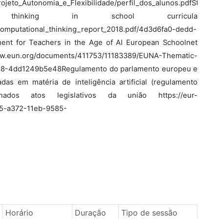
/Projeto_Autonomia_e_Flexibilidade/perfil_dos_alunos.pdfStrateg
 thinking in school curricula
omputational_thinking_report_2018.pdf/4d3d6fa0-dedd-
ent for Teachers in the Age of AI European Schoolnet
w.eun.org/documents/411753/11183389/EUNA-Thematic-
f58-4dd1249b5e48Regulamento do parlamento europeu e
as em matéria de inteligência artificial (regulamento
minados atos legislativos da união https://eur-
35-a372-11eb-9585-
Horário
Duração
Tipo de sessão