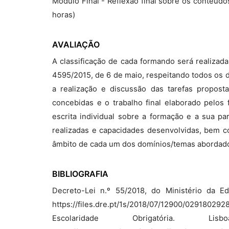
Módulo Final - Reflexão final sobre os conteúdo
horas)
AVALIAÇÃO
A classificação de cada formando será realizad
4595/2015, de 6 de maio, respeitando todos os d
a realização e discussão das tarefas propost
concebidas e o trabalho final elaborado pelos 
escrita individual sobre a formação e a sua pa
realizadas e capacidades desenvolvidas, bem co
âmbito de cada um dos domínios/temas abordad
BIBLIOGRAFIA
Decreto-Lei n.º 55/2018, do Ministério da Edu
https://files.dre.pt/1s/2018/07/12900/0291
Escolaridade Obrigatória. Li