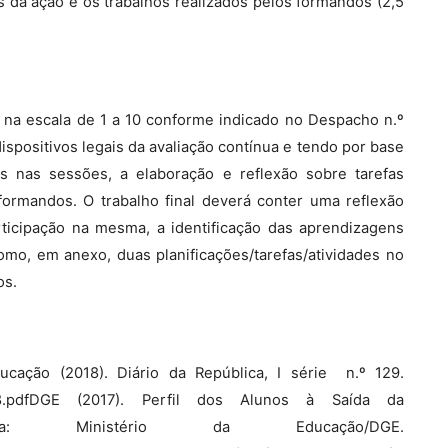
s da ação e os trabalhos realizados pelos formandos (2,5
a na escala de 1 a 10 conforme indicado no Despacho n.º
ispositivos legais da avaliação contínua e tendo por base
as nas sessões, a elaboração e reflexão sobre tarefas
formandos. O trabalho final deverá conter uma reflexão
rticipação na mesma, a identificação das aprendizagens
mo, em anexo, duas planificações/tarefas/atividades no
os.
cação (2018). Diário da República, I série  n.º 129.
802928.pdfDGE (2017). Perfil dos Alunos à Saída da
sboa: Ministério da Educação/DGE.