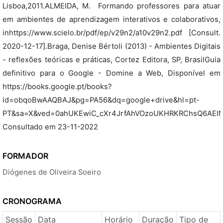
Lisboa,2011.ALMEIDA, M.  Formando professores para atuar
em ambientes de aprendizagem interativos e colaborativos,
inhttps://www.scielo.br/pdf/ep/v29n2/a10v29n2.pdf [Consult.
2020-12-17].Braga, Denise Bértoli (2013) - Ambientes Digitais
- reflexões teóricas e práticas, Cortez Editora, SP, BrasilGuia
definitivo para o Google - Domine a Web, Disponível em
https://books.google.pt/books?
id=obqoBwAAQBAJ&pg=PA56&dq=google+drive&hl=pt-
PT&sa=X&ved=0ahUKEwiC_cXr4JrfAhVOzoUKHRKRChsQ6AEINT
Consultado em 23-11-2022
FORMADOR
Diógenes de Oliveira Soeiro
CRONOGRAMA
Sessão
Data
Horário
Duração
Tipo de