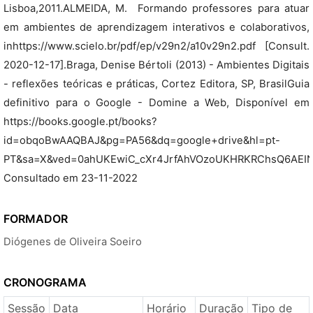
Lisboa,2011.ALMEIDA, M.  Formando professores para atuar
em ambientes de aprendizagem interativos e colaborativos,
inhttps://www.scielo.br/pdf/ep/v29n2/a10v29n2.pdf [Consult.
2020-12-17].Braga, Denise Bértoli (2013) - Ambientes Digitais
- reflexões teóricas e práticas, Cortez Editora, SP, BrasilGuia
definitivo para o Google - Domine a Web, Disponível em
https://books.google.pt/books?
id=obqoBwAAQBAJ&pg=PA56&dq=google+drive&hl=pt-
PT&sa=X&ved=0ahUKEwiC_cXr4JrfAhVOzoUKHRKRChsQ6AEINT
Consultado em 23-11-2022
FORMADOR
Diógenes de Oliveira Soeiro
CRONOGRAMA
Sessão
Data
Horário
Duração
Tipo de